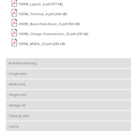
13598_Layout_3.pdf (177 kB)
13598_Terminal_4.pdf (240 kB)
13598_Base-Hold-Down_5.pdf (103 kB)
13598_Charge-Characteristic_13.pdf (291 kB)
13598_MSDS_23.pdf (285 kB)
Kvalitetsmærkning
Length (mm)
Width (mm)
Height (mm)
Voltage (V)
Capacity (Ah)
Layout