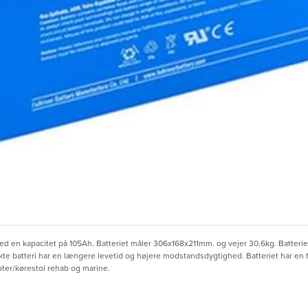
 en kapacitet på 105Ah. Batteriet måler 306x168x211mm. og vejer 30,6kg. Batterier so
te batteri har en længere levetid og højere modstandsdygtighed. Batteriet har en fo
oter/kørestol rehab og marine.