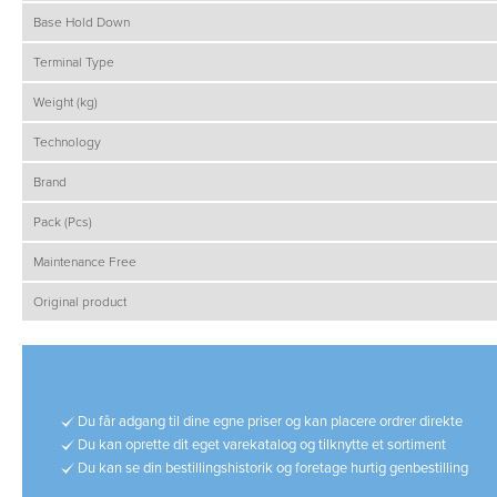
Base Hold Down
Terminal Type
Weight (kg)
Technology
Brand
Pack (Pcs)
Maintenance Free
Original product
Du får adgang til dine egne priser og kan placere ordrer direkte
Du kan oprette dit eget varekatalog og tilknytte et sortiment
Du kan se din bestillingshistorik og foretage hurtig genbestilling