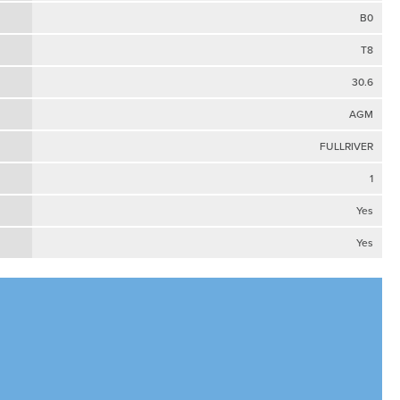
B0
T8
30.6
AGM
FULLRIVER
1
Yes
Yes