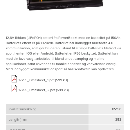
12,8V lithium (LiFePO4) batteri fra PowerBoozt med en kapacitet på 150Ah.
Batteriets effekt er på 1920Wh. Batteriet har indbygget bluetooth 4.0
kommunikation, som gør brugeren i stand til at følge batteriets tilstand via
app til enten IOS eller Android. Batteriet er IP56 beskyttet. Batteriet kan
med sin lave vægt anbefales til bland andet camping og marine
applikationer, samt anvendes til mobile enheder og vedvarende energi.
Med indbygget kommunikationsport så basis-software kan opdateres.
17755_Datasheet_1.pdf (599 kB)
17755_Datasheet_2.pdf (599 kB)
Kvalitetsmærkning
12-150
Length (mm)
353
Width (mm)
175