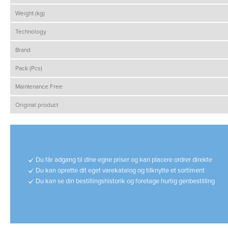
Weight (kg)
Technology
Brand
Pack (Pcs)
Maintenance Free
Original product
Du får adgang til dine egne priser og kan placere ordrer direkte
Du kan oprette dit eget varekatalog og tilknytte et sortiment
Du kan se din bestillingshistorik og foretage hurtig genbestilling