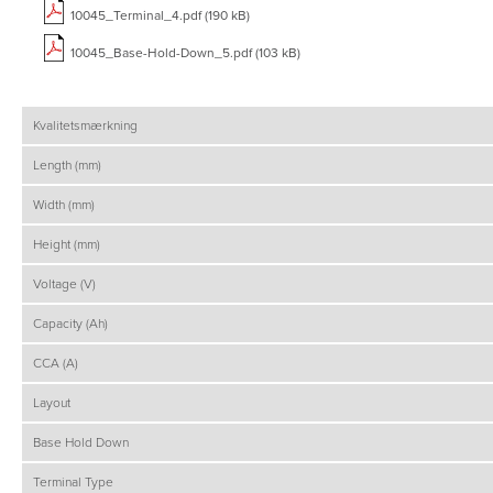
10045_Terminal_4.pdf (190 kB)
10045_Base-Hold-Down_5.pdf (103 kB)
Kvalitetsmærkning
Length (mm)
Width (mm)
Height (mm)
Voltage (V)
Capacity (Ah)
CCA (A)
Layout
Base Hold Down
Terminal Type