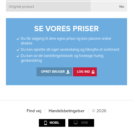
Original product
No
SE VORES PRISER
Du får adgang til dine egne priser og kan placere ordrer
direkte
Du kan oprette dit eget varekatalog og tilknytte et sortiment
Du kan se din bestillingshistorik og foretage hurtig
genbestilling
OPRET BRUGER
LOG IND
Find vej
Handelsbetingelser
© 2026
MOBIL
WEB