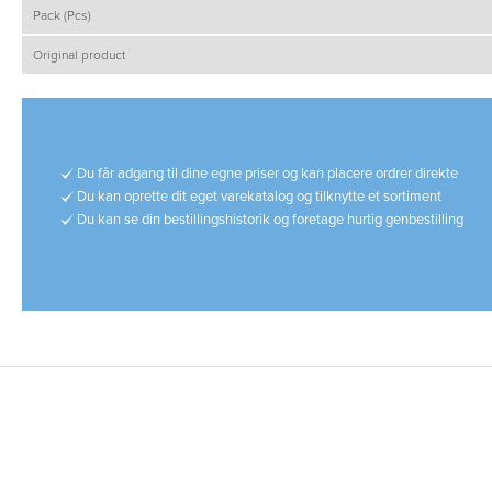
Pack (Pcs)
Original product
Du får adgang til dine egne priser og kan placere ordrer direkte
Du kan oprette dit eget varekatalog og tilknytte et sortiment
Du kan se din bestillingshistorik og foretage hurtig genbestilling