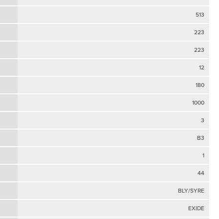
513
223
223
12
180
1000
3
B3
1
44
BLY/SYRE
EXIDE