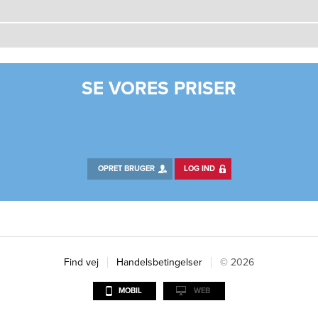
SE VORES PRISER
OPRET BRUGER
LOG IND
Find vej
Handelsbetingelser
© 2026
MOBIL
WEB