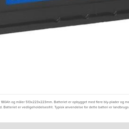
 180Ah og måler 513x223x223mm. Batteriet er opbygget med flere bly-plader og mere 
d. Batteriet er vedligeholdelsesfrit. Typisk anvendelse for dette batteri er landbru