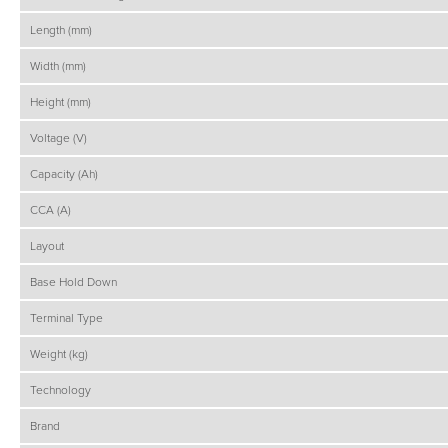
Length (mm)
Width (mm)
Height (mm)
Voltage (V)
Capacity (Ah)
CCA (A)
Layout
Base Hold Down
Terminal Type
Weight (kg)
Technology
Brand