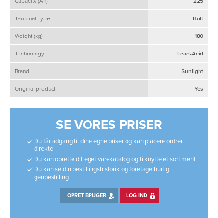
Capacity (Ah)
225
Terminal Type
Bolt
Weight (kg)
180
Technology
Lead-Acid
Brand
Sunlight
Original product
Yes
SE VORES PRISER
Du får adgang til dine egne priser og kan placere ordrer
direkte
Du kan oprette dit eget varekatalog og tilknytte et sortiment
Du kan se din bestillingshistorik og foretage hurtig
genbestilling
OPRET BRUGER
LOG IND