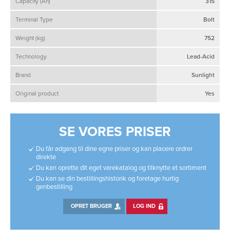
Capacity (Ah)
315
Terminal Type
Bolt
Weight (kg)
752
Technology
Lead-Acid
Brand
Sunlight
Original product
Yes
SE VORES PRISER
Du får adgang til dine egne priser og kan placere ordrer
direkte
Du kan oprette dit eget varekatalog og tilknytte et sortiment
Du kan se din bestillingshistorik og foretage hurtig
genbestilling
OPRET BRUGER
LOG IND