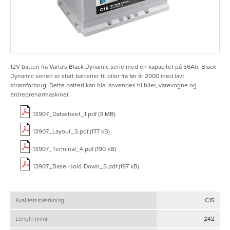
12V batteri fra Varta's Black Dynamic serie med en kapacitet på 56Ah. Black
Dynamic serien er start batterier til biler fra før år 2000 med lavt
strømforbrug. Dette batteri kan bla. anvendes til biler, varevogne og
entreprenørmaskiner.
13907_Datasheet_1.pdf (3 MB)
13907_Layout_3.pdf (177 kB)
13907_Terminal_4.pdf (190 kB)
13907_Base-Hold-Down_5.pdf (197 kB)
Kvalitetsmærkning
C15
Length (mm)
242