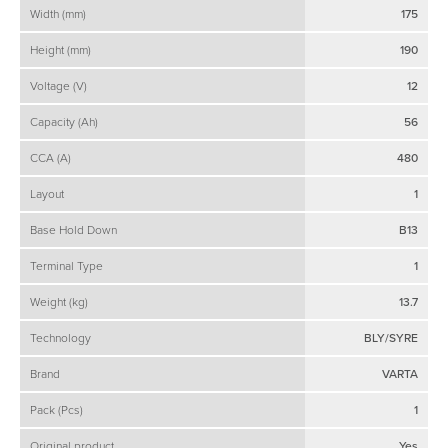
Width (mm)
175
Height (mm)
190
Voltage (V)
12
Capacity (Ah)
56
CCA (A)
480
Layout
1
Base Hold Down
B13
Terminal Type
1
Weight (kg)
13.7
Technology
BLY/SYRE
Brand
VARTA
Pack (Pcs)
1
Original product
Yes