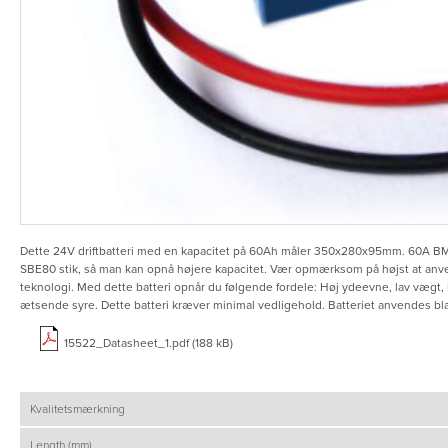
Dette 24V driftbatteri med en kapacitet på 60Ah måler 350x280x95mm. 60A BMS.
SBE80 stik, så man kan opnå højere kapacitet. Vær opmærksom på højst at anven
teknologi. Med dette batteri opnår du følgende fordele: Høj ydeevne, lav vægt, k
ætsende syre. Dette batteri kræver minimal vedligehold. Batteriet anvendes bla
15522_Datasheet_1.pdf (188 kB)
Kvalitetsmærkning
Length (mm)