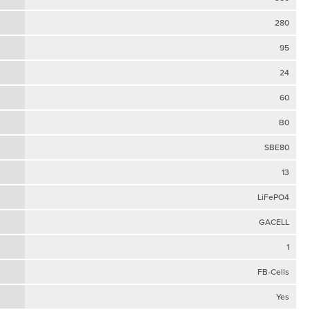
280
95
24
60
B0
SBE80
13
LiFePO4
GACELL
1
FB-Cells
Yes