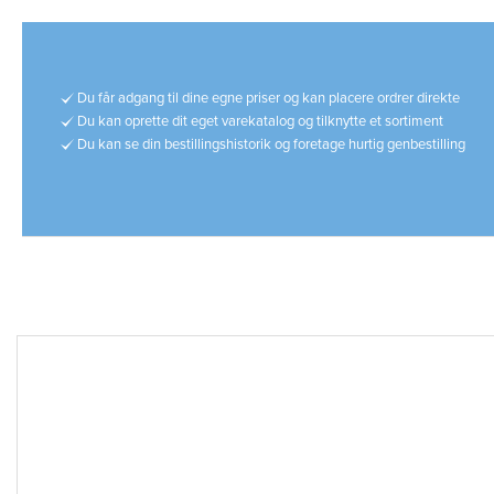
Du får adgang til dine egne priser og kan placere ordrer direkte
Du kan oprette dit eget varekatalog og tilknytte et sortiment
Du kan se din bestillingshistorik og foretage hurtig genbestilling