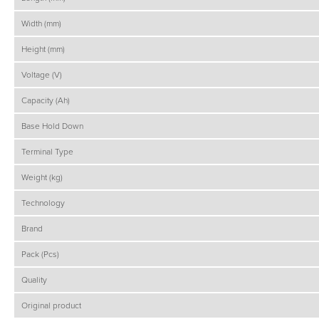
Width (mm)
Height (mm)
Voltage (V)
Capacity (Ah)
Base Hold Down
Terminal Type
Weight (kg)
Technology
Brand
Pack (Pcs)
Quality
Original product