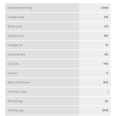
Kvalitetsmærkning
13148
Length (mm)
315
Width (mm)
175
Height (mm)
190
Voltage (V)
12
Capacity (Ah)
80
CCA (A)
740
Layout
0
Base Hold Down
B13
Terminal Type
1
Weight (kg)
22
Technology
EFB