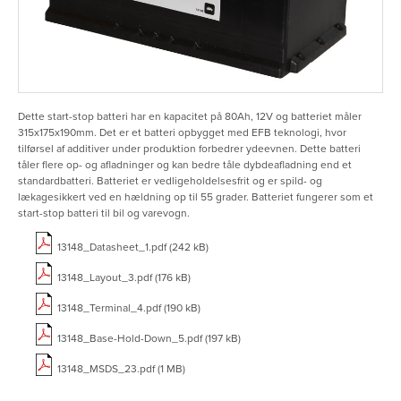
Dette start-stop batteri har en kapacitet på 80Ah, 12V og batteriet måler
315x175x190mm. Det er et batteri opbygget med EFB teknologi, hvor
tilførsel af additiver under produktion forbedrer ydeevnen. Dette batteri
tåler flere op- og afladninger og kan bedre tåle dybdeafladning end et
standardbatteri. Batteriet er vedligeholdelsesfrit og er spild- og
lækagesikkert ved en hældning op til 55 grader. Batteriet fungerer som et
start-stop batteri til bil og varevogn.
13148_Datasheet_1.pdf (242 kB)
13148_Layout_3.pdf (176 kB)
13148_Terminal_4.pdf (190 kB)
13148_Base-Hold-Down_5.pdf (197 kB)
13148_MSDS_23.pdf (1 MB)