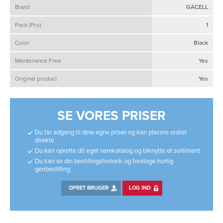
Brand
GACELL
Pack (Pcs)
1
Color
Black
Maintenance Free
Yes
Original product
Yes
SE VORES PRISER
Du får adgang til dine egne priser og kan placere ordrer
direkte
Du kan oprette dit eget varekatalog og tilknytte et sortiment
Du kan se din bestillingshistorik og foretage hurtig
genbestilling
OPRET BRUGER
LOG IND