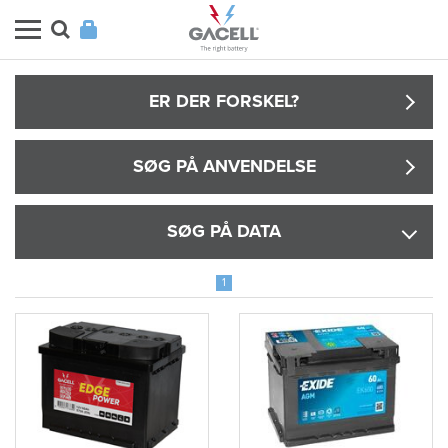
ER DER FORSKEL?
SØG PÅ ANVENDELSE
SØG PÅ DATA
1