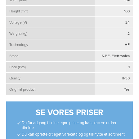
Height (mm)
100
Voltage (V)
24
Weight (kg)
2
Technology
HF
Brand
S.P.E. Elettronica
Pack (Pcs)
1
Quality
IP30
Original product
Yes
SE VORES PRISER
Du får adgang til dine egne priser og kan placere ordrer
direkte
Du kan oprette dit eget varekatalog og tilknytte et sortiment