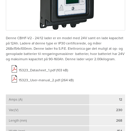
Denne CBHF-V2 - 24/12 lader er en model med 24V samt en lade kapacitet
på 12Ah. Ladere af denne type er IP30 certificerede, og måler
268x154x100mm. Denne lader fra S.P.E. Elettronica gør det muligt at op- og
genoplade batterier til rengøringsmaskiner batterier, hvor batteriet har 24V
og maksimum kapacitet på 90-160Ah. Denne lader vejer 2.00kilogram.
15323_Datasheet_1.pdf (103 kB)
15323_User-manual_2.pdf (264 kB)
Amps (A)
12
Vac(V)
230
Length (mm)
268
Width (mm)
154