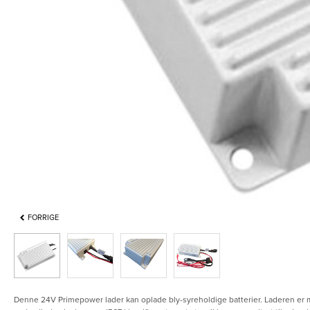
FORRIGE
Denne 24V Primepower lader kan oplade bly-syreholdige batterier. Laderen er