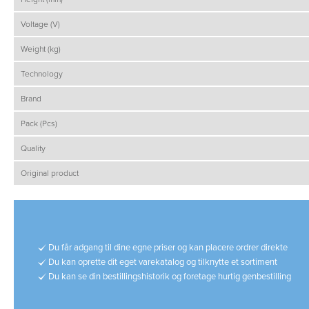
Voltage (V)
Weight (kg)
Technology
Brand
Pack (Pcs)
Quality
Original product
Du får adgang til dine egne priser og kan placere ordrer direkte
Du kan oprette dit eget varekatalog og tilknytte et sortiment
Du kan se din bestillingshistorik og foretage hurtig genbestilling