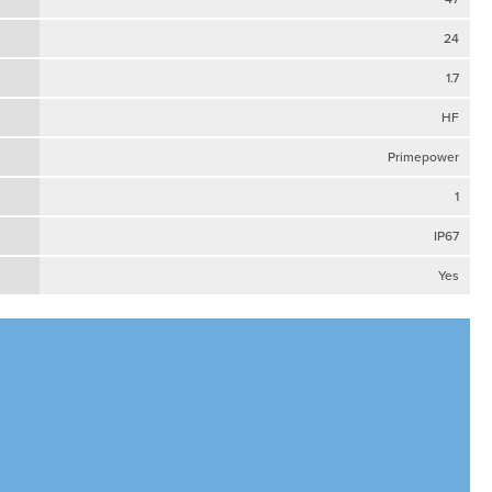
24
1.7
HF
Primepower
1
IP67
Yes