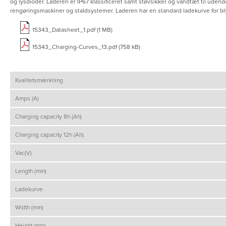
og lysdioder. Laderen er IP67 klassificeret samt støvsikker og vandtæt til ude
rengøringsmaskiner og staldsystemer. Laderen har en standard ladekurve for bly
15343_Datasheet_1.pdf (1 MB)
15343_Charging-Curves_13.pdf (758 kB)
Kvalitetsmærkning
Amps (A)
Charging capacity 8h (Ah)
Charging capacity 12h (Ah)
Vac(V)
Length (mm)
Ladekurve
Width (mm)
Height (mm)