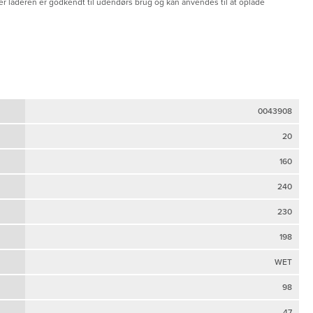
er laderen er godkendt til udendørs brug og kan anvendes til at oplade
0043908
20
160
240
230
198
WET
98
47