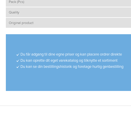
Pack (Pcs)
Quality
Original product
Du får adgang til dine egne priser og kan placere ordrer direkte
Du kan oprette dit eget varekatalog og tilknytte et sortiment
Du kan se din bestillingshistorik og foretage hurtig genbestilling