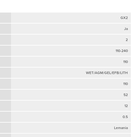
GX2
Ja
2
110-240
110
WET/AGM/GEL/EFB/LITH
110
52
12
0.5
Lemania