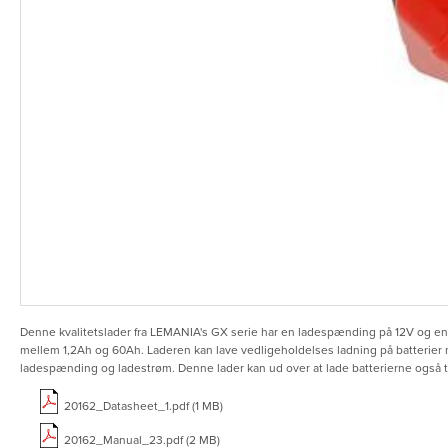
Denne kvalitetslader fra LEMANIA's GX serie har en ladespænding på 12V og en
mellem 1,2Ah og 60Ah. Laderen kan lave vedligeholdelses ladning på batterier m
ladespænding og ladestrøm. Denne lader kan ud over at lade batterierne også t
20162_Datasheet_1.pdf (1 MB)
20162_Manual_23.pdf (2 MB)