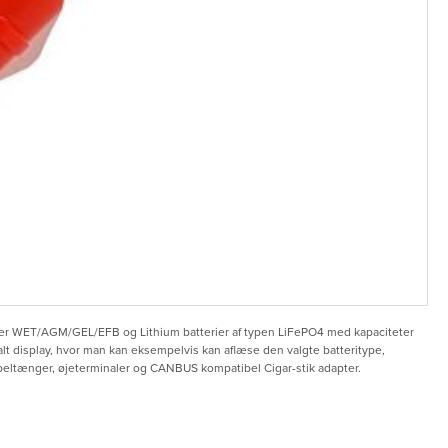
under WET/AGM/GEL/EFB og Lithium batterier af typen LiFePO4 med kapaciteter
lt display, hvor man kan eksempelvis kan aflæse den valgte batteritype,
kabeltænger, øjeterminaler og CANBUS kompatibel Cigar-stik adapter.