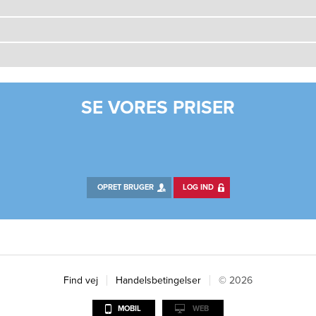
SE VORES PRISER
OPRET BRUGER
LOG IND
Find vej
Handelsbetingelser
© 2026
MOBIL
WEB