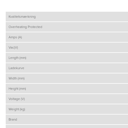
Kvalitetsmærkning
Overheating Protected
Amps (A)
Vac(V)
Length (mm)
Ladekurve
Width (mm)
Height (mm)
Voltage (V)
Weight (kg)
Brand