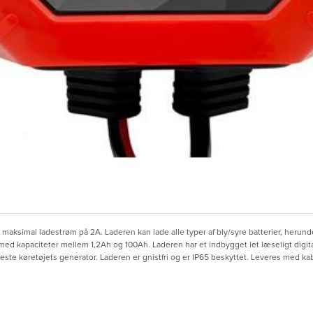
 maksimal ladestrøm på 2A. Laderen kan lade alle typer af bly/syre batterier, her
ed kapaciteter mellem 1,2Ah og 100Ah. Laderen har et indbygget let læseligt digita
este køretøjets generator. Laderen er gnistfri og er IP65 beskyttet. Leveres med 